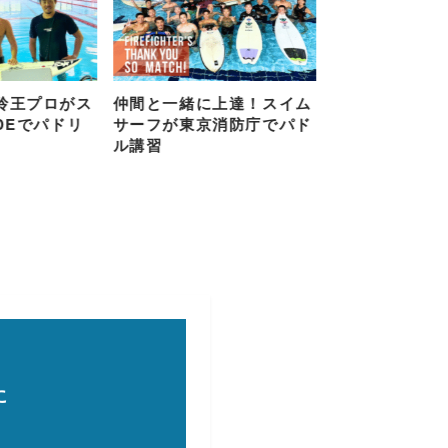
玲王プロがス
仲間と一緒に上達！スイム
プロも通う！
DEでパドリ
サーフが東京消防庁でパド
でパドルを変
ル講習
変わる
に