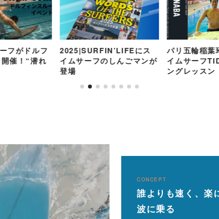
サーフがドルフ
2025|SURFIN’LIFEにス
パリ五輪稲葉
開催！“潜れ
イムサーフのしんごマンが
イムサーフTI
登場
ングレッスン
CONCEPT
誰よりも速く、楽
波に乗る