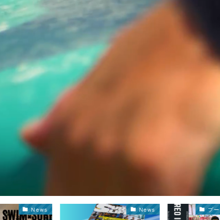
News
News
プ