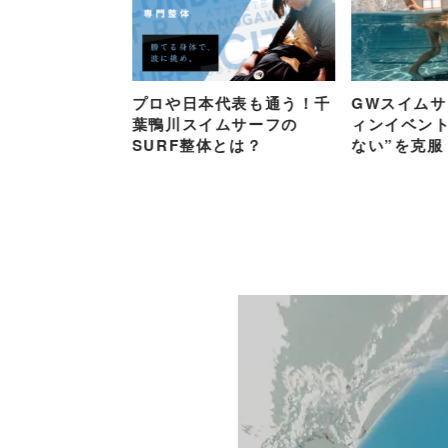
知らせ】スイム
プロや日本代表も通う！千
GWスイム
NUと料金改定に
葉鴨川スイムサーフの
ィンイベント
SURF整体とは？
ない”を克服